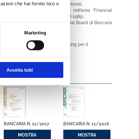
azioni che hai fornito loro o
 la Banca dei Regolamenti Internazionali.
” (in lingua inglese) e docente nell’area “Financial
 finanziaria ai Paesi africani (1978-1985).
i Economia Aziendale. Membro Editorial Board di Bancaria
Marketing
ria non bancaria; sistemi di reporting per il
estione del risparmio.
Accetta tutti
BANCARIA N. 11/2017
BANCARIA N. 11/2016
MOSTRA
MOSTRA