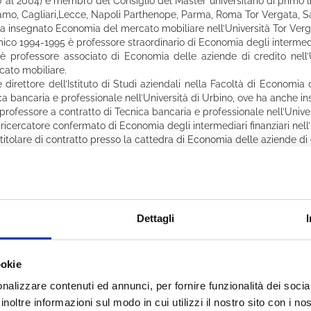
0 al 2004) e membro del Consiglio del Master universitario di primo 
amo, Cagliari,Lecce, Napoli Parthenope, Parma, Roma Tor Vergata, Sa
a insegnato Economia del mercato mobiliare nell’Università Tor Ver
co 1994-1995 è professore straordinario di Economia degli intermediar
è professore associato di Economia delle aziende di credito nell
ato mobiliare.
 direttore dell’Istituto di Studi aziendali nella Facoltà di Economia 
ca bancaria e professionale nell’Università di Urbino, ove ha anche i
 professore a contratto di Tecnica bancaria e professionale nell’Univer
 ricercatore confermato di Economia degli intermediari finanziari nell
titolare di contratto presso la cattedra di Economia delle aziende di 
 Direzione Aziendale ed i Centri di Ricerca dell’Università Bocconi di
 nell’Area Intermediari finanziari e assicurazioni della Scuola di 
vità non bancarie” (dal 1980 al 1991) nell’Area Intermediari finanziari 
 speciali” (dal 1992 al1995) nella Divisione Intermediari finanziari, ban
di ricerca presso la Divisione Ricerche della SDA, presso il NEWFIN, C
Dettagli
tudi sul commercio.
dieci anni coordinatore dell’Osservatorio sulle istituzioni finanziarie 
nazionali Membro dell’Advisory Board internazionale di Econom
ookie
mbri del Board R.A. Brealey, M. De Cecco, C.A.E. Goodhart, R. Portes, T.
ean Association of University Teachers of Banking and Finance, con
nalizzare contenuti ed annunci, per fornire funzionalità dei socia
lio e (dal 1994 al 1996) Segretario Generale della Federation of E
inoltre informazioni sul modo in cui utilizzi il nostro sito con i n