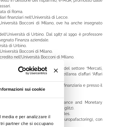
livello in Gestione del risparmio, e-MGR, promosso dalle
ssari.
gata di Roma.
i finanziari nell’Università di Lecce.
’Università Bocconi di Milano, ove ha anche insegnato
dell’Università di Urbino. Dal 1987 al 1990 è professore
nsegnato Finanza aziendale.
sità di Urbino.
’Università Bocconi di Milano.
credito nell’Università Bocconi di Milano.
 Milano:
Direzione Aziendale. Responsabile del settore “Mercati,
e assicurazioni. o Responsabile dell’area d’affari “Affari
che e assicurazioni.
entro di ricerche sull’innovazione finanziaria e presso il
Informazioni sui cookie
non bancarie (OSSFIN) presso la SDA.
ic Notes - Review of Banking, Finance and Monetary
 J. Sargent, S. Schaefer, J. E. Stiglitz).
 sede a Bangor, Università del Galles.
l media e per analizzare il
uropean Factoring Associations (Europafactoring), con
ostri partner che si occupano