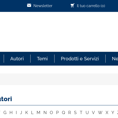
Newsletter
Il tuo carrello
(0)
Autori
Temi
Prodotti e Servizi
N
tori
F
G
H
I
J
K
L
M
N
O
P
Q
R
S
T
U
V
W
X
Y