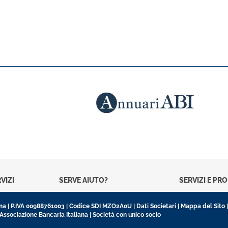
VIZI
SERVE AIUTO?
SERVIZI E PR
oma | P.IVA 00988761003 | Codice SDI MZO2A0U |
Dati Societari
|
Mappa del Sito
’Associazione Bancaria Italiana | Società con unico socio