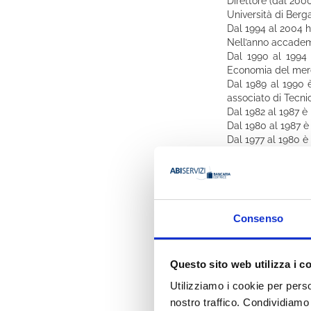
Direttore (dal 200
Università di Berg
Dal 1994 al 2004 h
Nell’anno accademi
Dal 1990 al 1994 
Economia del merc
Dal 1989 al 1990 è
associato di Tecni
Dal 1982 al 1987 è
Dal 1980 al 1987 è
Dal 1977 al 1980 è 
Presso la Scuola di
Docente (dal 1978)
istituzioni ed atti
generali e progetti
Ha svolto attività 
Consenso
CESCOM, Centro s
E’ stato per oltre 
Esperienze inter
Questo sito web utilizza i c
Economics (tra i me
Membro della Europ
Utilizziamo i cookie per perso
Membro del Consig
nostro traffico. Condividiamo 
sede a Bruxelles.