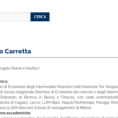
CERCA
o Carretta
Vergata Roma e Assifact
mica:
io di Economia degli intermediari finanziari nell’Università Tor Verg
i laurea magistrale (biennio) di Economia dei mercati e degli intermed
Dottorato di Ricerca in Banca e Finanza, con sede amministrativ
ersità di Cagliari, Lecce, LUM (Bari), Napoli Parthenope, Perugia, Rom
sso la SDA Bocconi School of management di Milano.
enze accademiche: