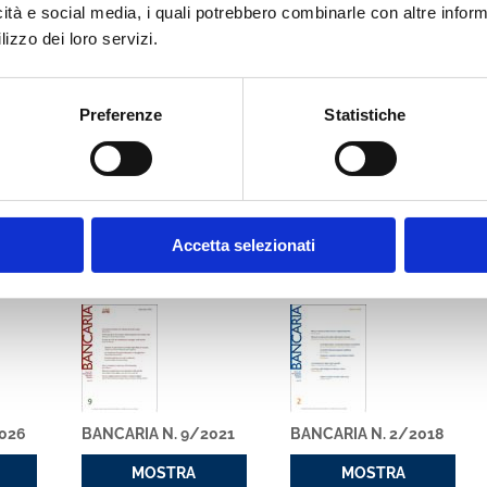
icità e social media, i quali potrebbero combinarle con altre inform
 la Commissione Europea ed il Comitato di Basilea, costituito presso
e central et trésor” (in lingua francese) e “Commercial banking
lizzo dei loro servizi.
ster in Banking and Finance, presso Finafrica, Centro per l’assistenza
attività ed incarichi Accademico ordinario nell’Accademia Italiana d
dell’ABI.
Preferenze
Statistiche
azione bancaria; regolamentazione e controlli; intermediazione finanzia
rate governance e funzionamento dei Consigli di Amministrazione; g
Accetta selezionati
cato con noi
2026
BANCARIA N. 9/2021
BANCARIA N. 2/2018
MOSTRA
MOSTRA