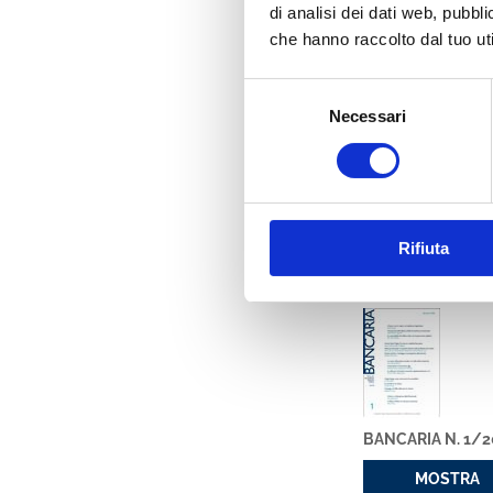
di analisi dei dati web, pubbl
Ha collaborato con
Docente di “Banqu
che hanno raccolto dal tuo uti
management” del Ma
Altre esperienze, 
Selezione
, rivista scientifica 
Necessari
del
Argomenti
consenso
Gruppi e diversific
management; corpo
Rifiuta
Ha pubbli
BANCARIA N. 1/
MOSTRA