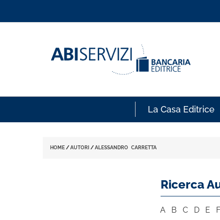
La Casa Editrice
HOME
/
AUTORI
/
ALESSANDRO CARRETTA
Ricerca Au
A
B
C
D
E