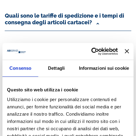
Quali sono le tariffe di spedizione e i tempi di
consegna degli articoli cartacei?
Quali sono le diverse modalità di pagamento?
Consenso
Dettagli
Informazioni sui cookie
Posso rendere un prodotto dopo averlo
ricevuto?
Questo sito web utilizza i cookie
Utilizziamo i cookie per personalizzare contenuti ed
annunci, per fornire funzionalità dei social media e per
Come posso controllare lo stato del mio
analizzare il nostro traffico. Condividiamo inoltre
ordine?
informazioni sul modo in cui utilizzi il nostro sito con i
nostri partner che si occupano di analisi dei dati web,
pubblicità e social media, i quali potrebbero combinarle