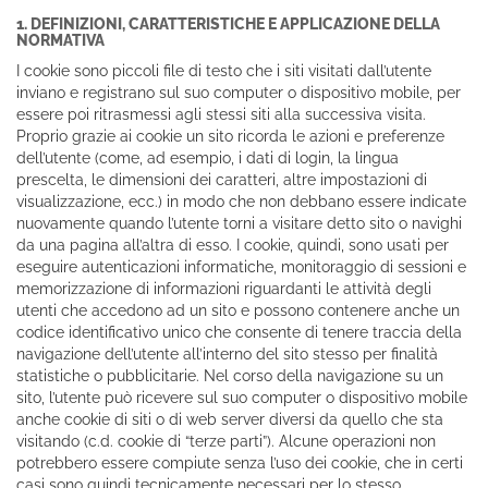
1. DEFINIZIONI, CARATTERISTICHE E APPLICAZIONE DELLA
NORMATIVA
I cookie sono piccoli file di testo che i siti visitati dall’utente
inviano e registrano sul suo computer o dispositivo mobile, per
essere poi ritrasmessi agli stessi siti alla successiva visita.
Proprio grazie ai cookie un sito ricorda le azioni e preferenze
dell’utente (come, ad esempio, i dati di login, la lingua
prescelta, le dimensioni dei caratteri, altre impostazioni di
visualizzazione, ecc.) in modo che non debbano essere indicate
nuovamente quando l’utente torni a visitare detto sito o navighi
da una pagina all’altra di esso. I cookie, quindi, sono usati per
eseguire autenticazioni informatiche, monitoraggio di sessioni e
memorizzazione di informazioni riguardanti le attività degli
utenti che accedono ad un sito e possono contenere anche un
codice identificativo unico che consente di tenere traccia della
navigazione dell’utente all’interno del sito stesso per finalità
statistiche o pubblicitarie. Nel corso della navigazione su un
sito, l’utente può ricevere sul suo computer o dispositivo mobile
anche cookie di siti o di web server diversi da quello che sta
visitando (c.d. cookie di “terze parti”). Alcune operazioni non
potrebbero essere compiute senza l’uso dei cookie, che in certi
casi sono quindi tecnicamente necessari per lo stesso