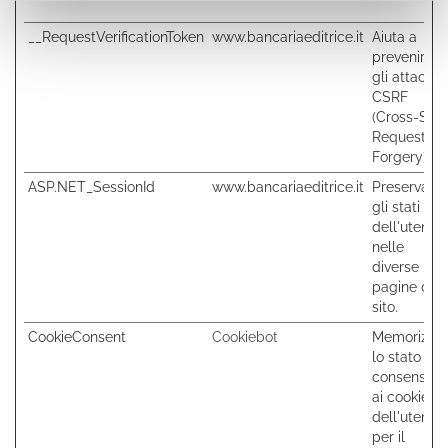
__RequestVerificationToken
www.bancariaeditrice.it
Aiuta a
prevenire
gli attacchi
CSRF
(Cross-Site
Request
Forgery).
ASP.NET_SessionId
www.bancariaeditrice.it
Preserva
gli stati
dell'utente
nelle
diverse
pagine del
sito.
CookieConsent
Cookiebot
Memorizza
lo stato del
consenso
ai cookie
dell'utente
per il