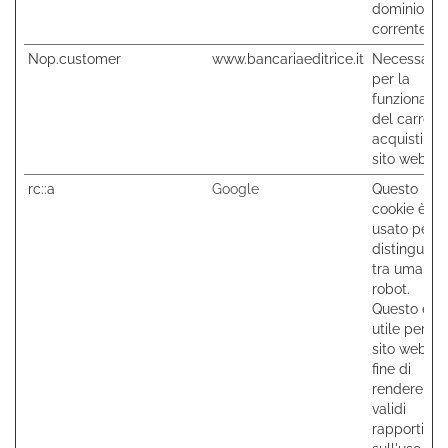
dominio
corrente
Nop.customer
www.bancariaeditrice.it
Necessario
per la
funzionalità
del carrello
acquisti sul
sito web.
rc::a
Google
Questo
cookie è
usato per
distinguere
tra umani e
robot.
Questo è
utile per il
sito web, al
fine di
rendere
validi
rapporti