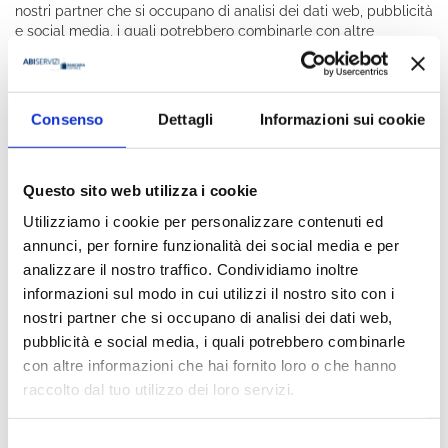
nostri partner che si occupano di analisi dei dati web, pubblicità
e social media, i quali potrebbero combinarle con altre
informazioni che hai fornito loro o che hanno raccolto dal tuo
utilizzo dei loro servizi.
I cookie sono piccoli file di testo che possono essere utilizzati
Consenso
Dettagli
Informazioni sui cookie
dai siti web per rendere più efficiente l'esperienza per l'utente.
La legge afferma che possiamo memorizzare i cookie sul tuo
dispositivo se sono strettamente necessari per il funzionamento
Questo sito web utilizza i cookie
di questo sito. Per tutti gli altri tipi di cookie abbiamo bisogno
Utilizziamo i cookie per personalizzare contenuti ed
del tuo consenso.
annunci, per fornire funzionalità dei social media e per
Questo sito utilizza diversi tipi di cookie. Alcuni cookie sono
analizzare il nostro traffico. Condividiamo inoltre
collocati da servizi di terzi che compaiono sulle nostre pagine.
informazioni sul modo in cui utilizzi il nostro sito con i
nostri partner che si occupano di analisi dei dati web,
In qualsiasi momento è possibile modificare o revocare il
pubblicità e social media, i quali potrebbero combinarle
proprio consenso dalla Dichiarazione dei cookie sul nostro sito
con altre informazioni che hai fornito loro o che hanno
web.
raccolto dal tuo utilizzo dei loro servizi.
Scopri di più su chi siamo, come puoi contattarci e come
trattiamo i dati personali nella nostra Informativa sulla privacy.
Selezione