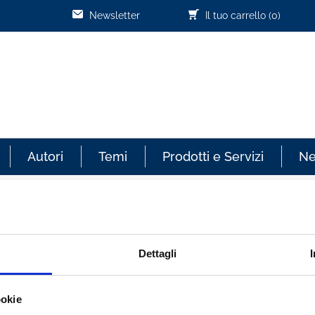
Newsletter
Il tuo carrello
(0)
Autori
Temi
Prodotti e Servizi
N
Dettagli
tori
ookie
F
G
H
I
J
K
L
M
N
O
P
Q
R
S
T
U
V
W
X
Y