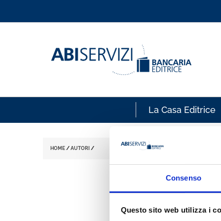
La Casa Editrice
HOME
/
AUTORI
/
Consenso
Ricerca Au
Questo sito web utilizza i c
A
B
C
D
E