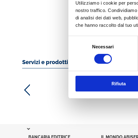
Utilizziamo i cookie per perso
nostro traffico. Condividiamo 
di analisi dei dati web, pubbl
AUTORE
che hanno raccolto dal tuo uti
Selezione
Necessari
del
consenso
Servizi e prodotti online
Rifiuta
BANCARIA EDITRICE
IL MONDO ABISER