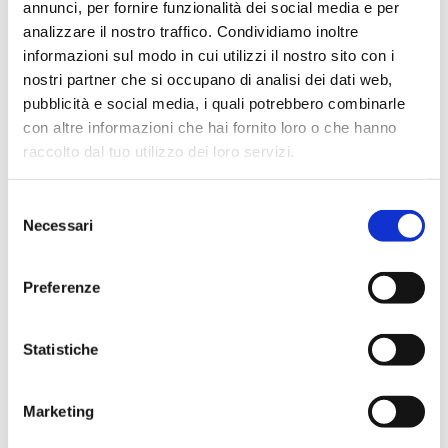
annunci, per fornire funzionalità dei social media e per
SCOPRI PAGAMENTI
analizzare il nostro traffico. Condividiamo inoltre
informazioni sul modo in cui utilizzi il nostro sito con i
nostri partner che si occupano di analisi dei dati web,
MiFID2
pubblicità e social media, i quali potrebbero combinarle
con altre informazioni che hai fornito loro o che hanno
raccolto dal tuo utilizzo dei loro servizi.
Le novità normative, europee e nazionali, primarie e secondarie,
e gli orientamenti delle Autorità di vigilanza – ESMA, Consob,
Selezione
Banca d’Italia, ecc. – per la conoscenza dei cambiamenti
Necessari
del
introdotti dalla direttiva MiFid2 sui servizi finanziari.
consenso
SCOPRI MIFID 2
Preferenze
231
Statistiche
Gli aggiornamenti al d.lgs. n. 231/2001, il catalogo dei reati
Marketing
presupposto, i principali provvedimenti europei, la dottrina e la