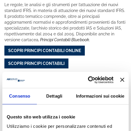
Le regole, le analisi e gli strumenti per l’attuazione dei nuovi
standard IFRS. in materia di attuazione dei nuovi standard IFRS.
Il prodotto tematico comprende, oltre ai principali
aggiornamenti normativi e approfondimenti provenienti da fonti
specializzate, l’archivio storico dei prodotti IAS e Soluzioni IAS,
rispettivamente dal 2004 e dal 2005. Disponibile anche in
versione cartacea
, Principi Contabili Bluebook.
SCOPRI PRINCIPI CONTABILI ONLINE
SCOPRI PRINCIPI CONTABILI
Pagamenti
Consenso
Dettagli
Informazioni sui cookie
Il
nuovo prodotto specialistico "Pagamenti"
, che sostituisce
PSD2, vuole orientare il lettore nell'ampio panorama del settore
Questo sito web utilizza i cookie
dei pagamenti, mettendo a disposizione degli utenti uno
strumento costantemente aggiornato di analisi e di
Utilizziamo i cookie per personalizzare contenuti ed
documentazione della materia./p>