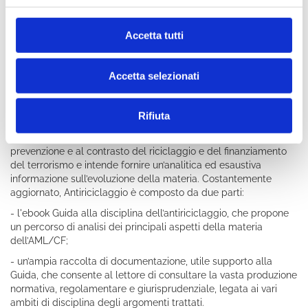
giurisprudenza di metodo e di legittimità, le linee guida ABI, i
case studies, le opinioni degli esperti.
Accetta tutti
SCOPRI 231
Accetta selezionati
Antiriciclaggio
Rifiuta
Il prodotto specialistico Antiriciclaggio è dedicato alla
prevenzione e al contrasto del riciclaggio e del finanziamento
del terrorismo e intende fornire un’analitica ed esaustiva
informazione sull’evoluzione della materia. Costantemente
aggiornato, Antiriciclaggio è composto da due parti:
- l'ebook Guida alla disciplina dell’antiriciclaggio, che propone
un percorso di analisi dei principali aspetti della materia
dell’AML/CF;
- un’ampia raccolta di documentazione, utile supporto alla
Guida, che consente al lettore di consultare la vasta produzione
normativa, regolamentare e giurisprudenziale, legata ai vari
ambiti di disciplina degli argomenti trattati.