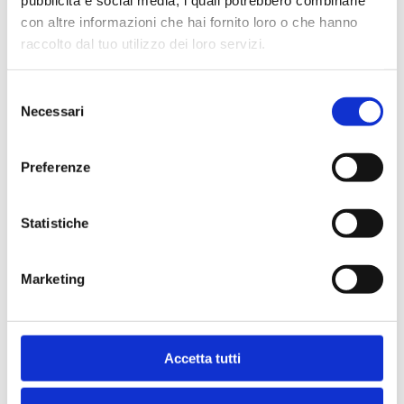
pubblicità e social media, i quali potrebbero combinarle
con altre informazioni che hai fornito loro o che hanno
Condividi
raccolto dal tuo utilizzo dei loro servizi.
Selezione
Necessari
del
Indice
consenso
Preferenze
Statistiche
Marketing
Ti potrebbe interessare anche
Bancaria
Accetta tutti