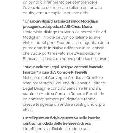
un punto di riferimento per comprendere
l'evoluzione del mercato italiano del private
equity, venture capital e private debt.
“Una sola valigia”: la storia di Franco Modigliani
protagonista del podcast ABI-Chora Media
L'intervista-dialogo tra Mario Calabresi e David
Modigliani, nipote dell'unico italiano ad aver
vinto il nobel per l'Economia, protagonista della
prima grande iniziativa editoriale in sei episodi
che vuole portare i valori dell'Associazione
Bancaria Italiana a un nuovo pubblico di giovani.
"Nuovo volume Legal Design e contratti bancari e
finanziari" a cura di A. Conso e R. Ferretti
Nel corso del Convegno Credito al Credito è
stato presentato il volume di Bancaria Editrice
Legal Design e contratti bancari e finanziari,
curato da Andrea Conso e Roberto Ferretti. In
un contesto sempre più digitale e rapido,
cresce l’esigenza di rendere i testi giuridici più
chiari,
L’Intelligenza artificiale generativa nelle banche
centrali: il modello delle tre linee di difesa
L’intelligenza artificiale introduce una