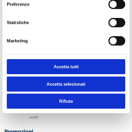
2026
Preferenze
a cura di
Andrea Conso, Roberto Ferretti
Acquista
Statistiche
Marketing
Prossime uscite
Bancaria
Accetta tutti
Accetta selezionati
Rifiuta
BANCARIA N. 7-8/2026
2026
Promozioni