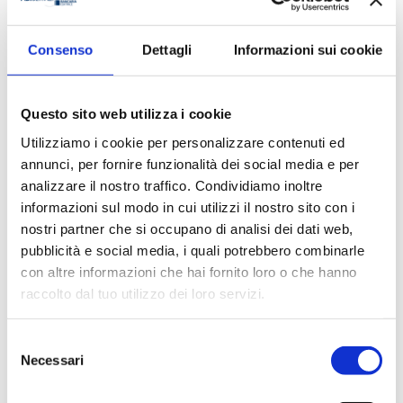
Consenso
Dettagli
Informazioni sui cookie
ANNUARIO DEL PRIVATE EQUITY,
VENTURE CAPITAL E PRIVATE DEBT
2026
Questo sito web utilizza i cookie
2026
Utilizziamo i cookie per personalizzare contenuti ed
di
AIFI
annunci, per fornire funzionalità dei social media e per
Acquista
analizzare il nostro traffico. Condividiamo inoltre
informazioni sul modo in cui utilizzi il nostro sito con i
nostri partner che si occupano di analisi dei dati web,
Libri
pubblicità e social media, i quali potrebbero combinarle
con altre informazioni che hai fornito loro o che hanno
raccolto dal tuo utilizzo dei loro servizi.
Selezione
Necessari
del
LEGAL DESIGN E CONTRATTI
consenso
BANCARI E FINANZIARI