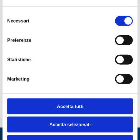
La Certificazione di conformità alla norma attesta:
la capacità di fornire prodotti e servizi affidabili e coerenti con
Selezione
le esigenze della clientela;
Necessari
del
una elevata attenzione alla cura e soddisfazione dei clienti
consenso
nonché al miglioramento continuo;
una organizzazione efficiente del lavoro.
Preferenze
Scarica il certificato in PDF
Statistiche
Servizi e prodotti online
Marketing
Accetta tutti
ESPANDI
Accetta selezionati
Copyright 2026 ABIServizi S.p.A | Piazza del Gesù 49, 00186