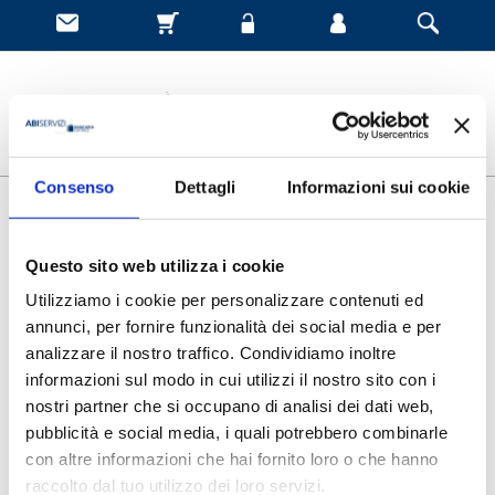
Consenso
Dettagli
Informazioni sui cookie
Certificazioni
Questo sito web utilizza i cookie
Certificazione del Sistema di Gestione per la
Qualità
Utilizziamo i cookie per personalizzare contenuti ed
annunci, per fornire funzionalità dei social media e per
analizzare il nostro traffico. Condividiamo inoltre
informazioni sul modo in cui utilizzi il nostro sito con i
nostri partner che si occupano di analisi dei dati web,
pubblicità e social media, i quali potrebbero combinarle
Il Sistema di Gestione Qualità di ABISERVIZI S.p.A. è conforme
con altre informazioni che hai fornito loro o che hanno
alla norma UNI EN ISO 9001:2015 per i Settori IAF 37, 35, 08.
raccolto dal tuo utilizzo dei loro servizi.