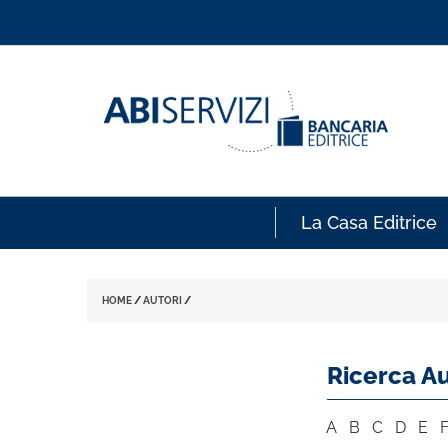
La Casa Editrice
HOME
/
AUTORI
/
Ricerca Au
A
B
C
D
E