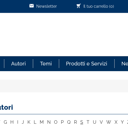
Newsletter
Il tuo carrello
(0)
Autori
Temi
Prodotti e Servizi
N
tori
F
G
H
I
J
K
L
M
N
O
P
Q
R
S
T
U
V
W
X
Y