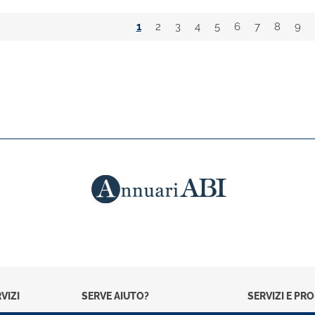
1
2
3
4
5
6
7
8
9
VIZI
SERVE AIUTO?
SERVIZI E PR