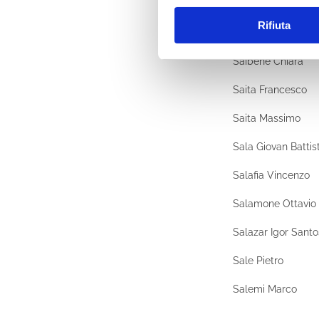
Sacconi Lorenzo
Rifiuta
Sahi Helen
Saibene Chiara
Saita Francesco
Saita Massimo
Sala Giovan Battis
Salafia Vincenzo
Salamone Ottavio
Salazar Igor Santo
Sale Pietro
Salemi Marco