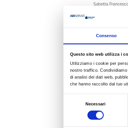
Sabetta Francesc
Sabetti Filippo
Sabino Costanza
Consenso
Sabino Gaia
Sabri T.
Questo sito web utilizza i c
Sacchetti Diego
Utilizziamo i cookie per perso
nostro traffico. Condividiamo 
Sacchi Roberto
di analisi dei dati web, pubbl
che hanno raccolto dal tuo uti
Sacchi Silvana
Sacco Enrico
Selezione
Necessari
del
Sacco Salvatore
consenso
Saccomanni Fabriz