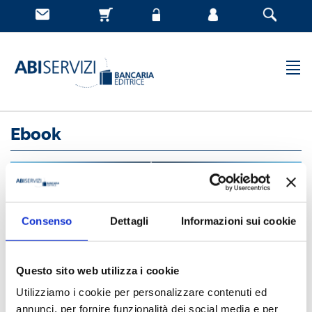
Ebook
Consenso
Dettagli
Informazioni sui cookie
Questo sito web utilizza i cookie
Proponiamo un'ampia selezione di titoli nel
formato sfogliabile
Utilizziamo i cookie per personalizzare contenuti ed
online
, nonchè gli
Ebook multimediali
che offrono un percorso
annunci, per fornire funzionalità dei social media e per
di lettura dinamico, con immagini, video, pop-up di