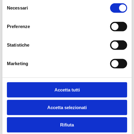
Selezione
Necessari
del
consenso
Preferenze
ANNUARIO DEL CREDITO AL
Statistiche
CONSUMO E IMMOBILIARE 2024
2024
di
Assofin
Marketing
Acquista
Accetta tutti
Ebook
Accetta selezionati
Rifiuta