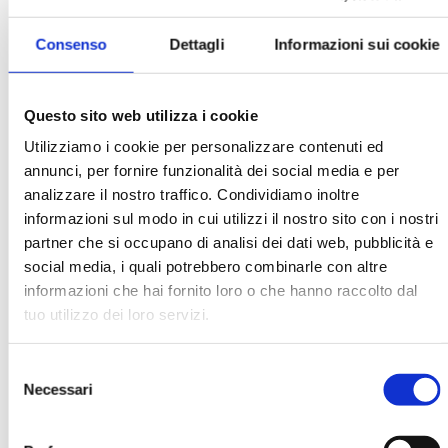
Consenso
Dettagli
Informazioni sui cookie
Questo sito web utilizza i cookie
Utilizziamo i cookie per personalizzare contenuti ed
annunci, per fornire funzionalità dei social media e per
BANCARIA N. 11/2014
analizzare il nostro traffico. Condividiamo inoltre
MOSTRA
informazioni sul modo in cui utilizzi il nostro sito con i nostri
partner che si occupano di analisi dei dati web, pubblicità e
social media, i quali potrebbero combinarle con altre
informazioni che hai fornito loro o che hanno raccolto dal
tuo utilizzo dei loro servizi.
Selezione
Necessari
del
BANCARIA N. 4/2011
consenso
MOSTRA