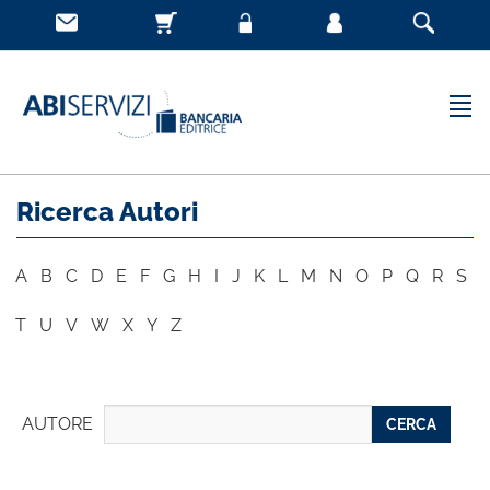
Ricerca Autori
A
B
C
D
E
F
G
H
I
J
K
L
M
N
O
P
Q
R
S
T
U
V
W
X
Y
Z
AUTORE
CERCA