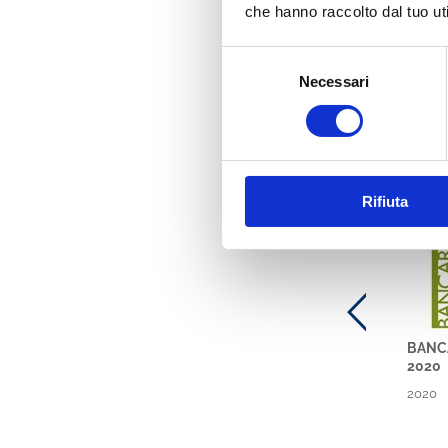
che hanno raccolto dal tuo uti
Selezione
Necessari
del
consenso
Ti potre
Banca
Rifiuta
BANCA
2020
2020