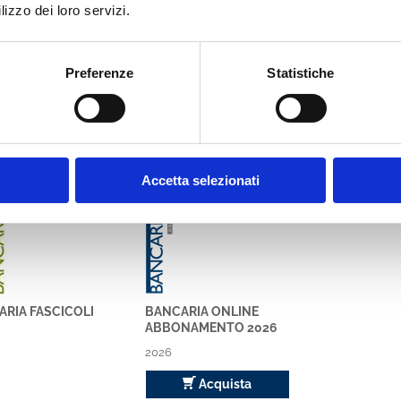
lizzo dei loro servizi.
Preferenze
Statistiche
bbe interessare anche
ria
Bancaria
Accetta selezionati
RIA FASCICOLI
BANCARIA ONLINE
ABBONAMENTO 2026
2026
Acquista