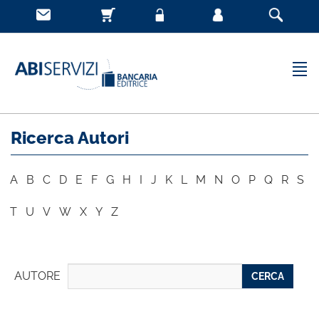
Ricerca Autori
A
B
C
D
E
F
G
H
I
J
K
L
M
N
O
P
Q
R
S
T
U
V
W
X
Y
Z
AUTORE
CERCA