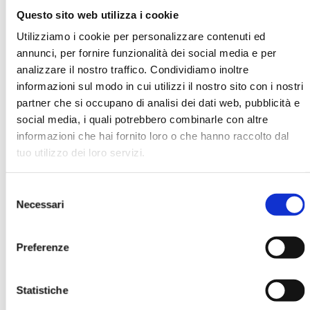
Questo sito web utilizza i cookie
Utilizziamo i cookie per personalizzare contenuti ed
THE ITALIAN BANKS: WHICH WILL BE
annunci, per fornire funzionalità dei social media e per
THE "NEW NORMAL"? - INDUSTRIAL,
INSTITUTIONAL AND BEHAVIOURAL
analizzare il nostro traffico. Condividiamo inoltre
ECONOMICS
informazioni sul modo in cui utilizzi il nostro sito con i nostri
partner che si occupano di analisi dei dati web, pubblicità e
MOSTRA
social media, i quali potrebbero combinarle con altre
informazioni che hai fornito loro o che hanno raccolto dal
tuo utilizzo dei loro servizi.
Selezione
Necessari
del
consenso
BANCARIA N. 4/2015
Preferenze
MOSTRA
Statistiche