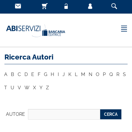
Ricerca Autori
A
B
C
D
E
F
G
H
I
J
K
L
M
N
O
P
Q
R
S
T
U
V
W
X
Y
Z
AUTORE
CERCA