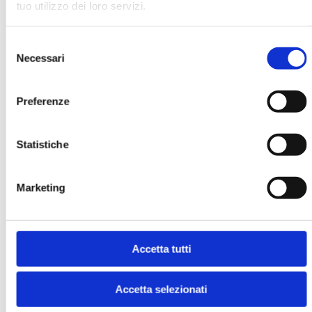
tuo utilizzo dei loro servizi.
MOSTRA
Selezione
Necessari
del
consenso
Preferenze
Statistiche
BANCARIA N. 4/2025
MOSTRA
Marketing
Accetta tutti
Accetta selezionati
BANCARIA N. 2/2025