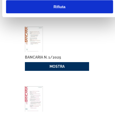
Rifiuta
MOSTRA
BANCARIA N. 1/2025
MOSTRA