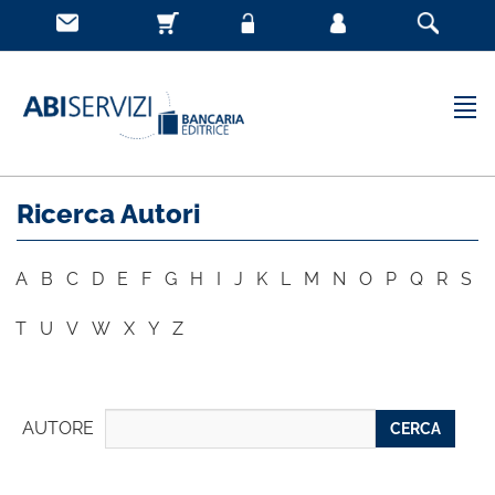
Ricerca Autori
A
B
C
D
E
F
G
H
I
J
K
L
M
N
O
P
Q
R
S
T
U
V
W
X
Y
Z
AUTORE
CERCA