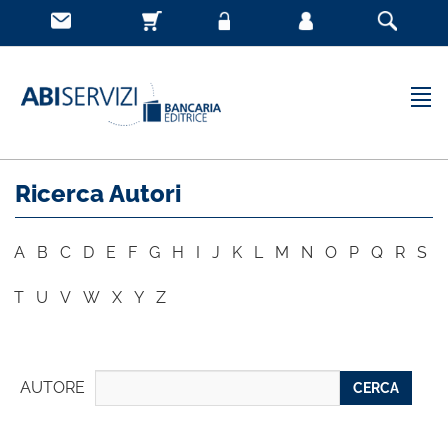
Ricerca Autori
A
B
C
D
E
F
G
H
I
J
K
L
M
N
O
P
Q
R
S
T
U
V
W
X
Y
Z
AUTORE
CERCA