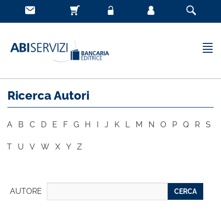
Ricerca Autori
A
B
C
D
E
F
G
H
I
J
K
L
M
N
O
P
Q
R
S
T
U
V
W
X
Y
Z
AUTORE
CERCA