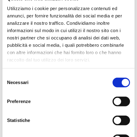
conoscere le dinamiche e le innovazioni delle imprese bancarie
Utilizziamo i cookie per personalizzare contenuti ed
e finanziarie nazionali e internazionali.
annunci, per fornire funzionalità dei social media e per
Attraverso la pubblicazione dei suoi articoli,
Bancaria
coniuga le
analizzare il nostro traffico. Condividiamo inoltre
esigenze di
ricerca
scientifica con quelle di
informazione e
aggiornamento
professionale
ospitando studi e contributi
informazioni sul modo in cui utilizzi il nostro sito con i
originali di accademici, esperienze e casi di eccellenza in
nostri partner che si occupano di analisi dei dati web,
ambito bancario, finanziario e imprenditoriale, interventi sullo
pubblicità e social media, i quali potrebbero combinarle
scenario regolamentare nazionale e internazionale.
con altre informazioni che hai fornito loro o che hanno
Con un taglio pratico e multidisciplinare, la rivista si rivolge a un
raccolto dal tuo utilizzo dei loro servizi.
pubblico ampio e diversificato.
Inoltre ogni anno due numeri di Bancaria analizzano i risultati
Selezione
semestrali delle maggiori banche italiane e dei più importanti
Necessari
del
gruppi bancari, offrendo un contributo esclusivo alla
consenso
conoscenza delle tendenze del settore.
Tutti gli abbonati riceveranno in tempo reale il Rapporto
Preferenze
mensile ABI sui mercati finanziari e creditizi elaborato
dall’ufficio Studi dell’ABI.
Statistiche
I vantaggi del servizio online