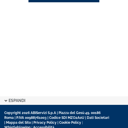
ESPANDI
Copyright 2026 ABIServizi S.p.A | Piazza del Gesù 49, 00186
Roma | P.IVA 00988761003 | Codice SDI MZO2A0U |
Dati Societari
|
Mappa del Sito
|
Privacy Policy
|
Cookie Policy
|
Whistleblowing
|
Accessibilità