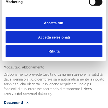
Marketing
Accessibile dalla piattaforma
ABICloud
il servizio offre diversi
servizi e funzionalità:
archivio storico
: con oltre 1350 articoli pubblicati dal gennaio
2005
Accetta tutti
motore di ricerca
evoluto
: possibilità di ricercare per titolo,
fascicolo, autore, anno, jel code,abstract, keywords
contenuti aggiuntivi
: Special Issue, e-books e Rapporti ABI
Accetta selezionati
creazione di
liste di ricerca personalizzate
e
condivisione
di
documenti con i colleghi
ricerca trasversale
con le altre pubblicazioni ABI in
Rifiuta
abbonamento su ABICloud
Modalità di abbonamento
L’abbonamento prevede l’uscita di 11 numeri l’anno e ha validità
dal 1° gennaio al 31 dicembre.e sarà automaticamente rinnovato
salvo esplicita disdetta. Puoi anche acquistare uno o più
fascicoli di tuo interesse scorrendo direttamente il
ricco
archivio dei sommari dal 2005
Documenti