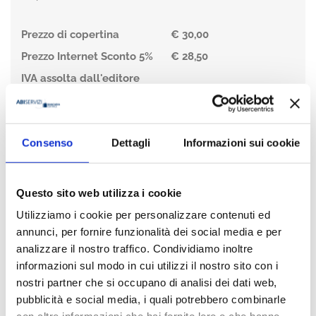
Prezzo di copertina
€ 30,00
Prezzo Internet Sconto 5%
€ 28,50
IVA assolta dall'editore
Acquista
Consenso
Dettagli
Informazioni sui cookie
Condividi
Questo sito web utilizza i cookie
Utilizziamo i cookie per personalizzare contenuti ed
Presentazione
annunci, per fornire funzionalità dei social media e per
analizzare il nostro traffico. Condividiamo inoltre
informazioni sul modo in cui utilizzi il nostro sito con i
Alla memoria di Maria Luisa Giachetti
nostri partner che si occupano di analisi dei dati web,
pubblicità e social media, i quali potrebbero combinarle
Come costruire una narrativa aziendale che permetta a
un’impresa di meglio rapportarsi a banche e intermediari