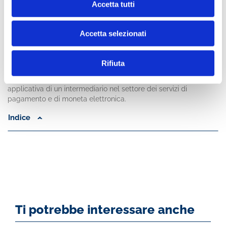
Accetta tutti
tradizionale e contratto semplificato in relazione alla «tenuta»
in giudizio, della rispondenza alle normative di trasparenza e
correttezza e della gestione dei reclami, senza tralasciare
Accetta selezionati
un’analisi basata sugli studi di finanza comportamentale. Il
volume è completato dai risultati di un’indagine del FinTech
District di Milano sull’esperienza delle FinTech attive nei settori
Rifiuta
della semplificazione dei processi e della gestione
documentale e da un case study relativo all’esperienza
applicativa di un intermediario nel settore dei servizi di
pagamento e di moneta elettronica.
Indice
Ti potrebbe interessare anche