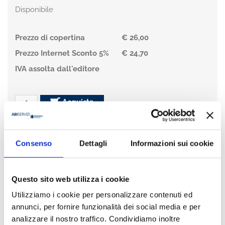
Disponibile
Prezzo di copertina
€ 26,00
Prezzo Internet Sconto 5%
€ 24,70
IVA assolta dall'editore
Acquista
Condividi
Consenso
Dettagli
Informazioni sui cookie
Presentazione
Questo sito web utilizza i cookie
Utilizziamo i cookie per personalizzare contenuti ed
annunci, per fornire funzionalità dei social media e per
L’esigenza di redigere testi giuridici chiari e, al tempo stesso,
analizzare il nostro traffico. Condividiamo inoltre
tecnicamente precisi e rigorosi non è certamente nuova, ma è