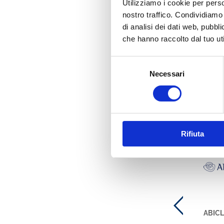
Utilizziamo i cookie per perso
nostro traffico. Condividiamo 
Indice
di analisi dei dati web, pubbl
che hanno raccolto dal tuo uti
Selezione
Necessari
del
consenso
Ti potre
Rifiuta
Libri
Bancaria
ABICl
LEGAL DESIGN E
BANCARIA ONLINE
ABIC
CONTRATTI BANCARI E
ABBONAMENTO 2026