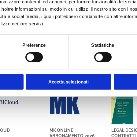
nalizzare contenuti ed annunci, per fornire funzionalità dei socia
inoltre informazioni sul modo in cui utilizzi il nostro sito con i n
icità e social media, i quali potrebbero combinarle con altre inform
lizzo dei loro servizi.
Preferenze
Statistiche
bbe interessare anche
Accetta selezionati
oud
MK
Libri
LOUD
MK ONLINE
LEGAL DESI
ABBONAMENTO 2026
CONTRATTI 