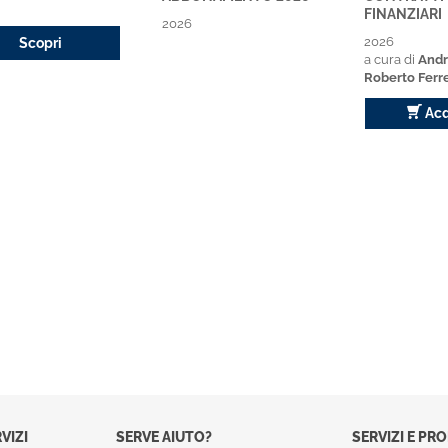
FINANZIARI
2026
2026
Scopri
a cura di
Andr
Roberto Ferre
Acq
VIZI
SERVE AIUTO?
SERVIZI E PR