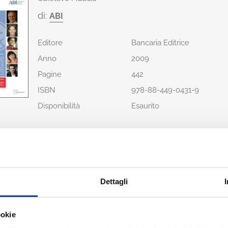
di:
ABI
Editore
Bancaria Editrice
Anno
2009
Pagine
442
ISBN
978-88-449-0431-9
Disponibilità
Esaurito
Prezzo di copertina
€ 50,00
Prezzo Internet Sconto 5%
€ 47,50
IVA assolta dall'editore
Dettagli
Condividi
ookie