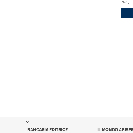
2025
FINANZIARI
2026
2026
Acquista
a cura di
Andrea Conso,
Roberto Ferretti
Acquista
BANCARIA EDITRICE
IL MONDO ABISER