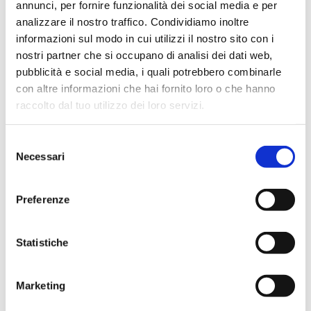
annunci, per fornire funzionalità dei social media e per
Disponibilità
analizzare il nostro traffico. Condividiamo inoltre
Esaurito
informazioni sul modo in cui utilizzi il nostro sito con i
nostri partner che si occupano di analisi dei dati web,
Prezzo di copertina
€ 50,00
pubblicità e social media, i quali potrebbero combinarle
Prezzo Internet Sconto 5%
€ 47,50
con altre informazioni che hai fornito loro o che hanno
raccolto dal tuo utilizzo dei loro servizi.
IVA assolta dall'editore
Selezione
Necessari
del
Condividi
consenso
Preferenze
Indice
Statistiche
Marketing