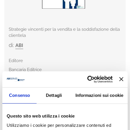
Strategie vincenti per la vendita e la soddisfazione della
clientela
di:
ABI
Editore
Bancaria Editrice
Anno
2007
Consenso
Dettagli
Informazioni sui cookie
Pagine
684
ISBN
Questo sito web utilizza i cookie
978-88-449-0790-7
Utilizziamo i cookie per personalizzare contenuti ed