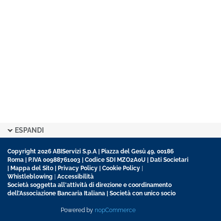
ESPANDI
Copyright 2026 ABIServizi S.p.A | Piazza del Gesù 49, 00186
Roma | P.IVA 00988761003 | Codice SDI MZO2A0U |
Dati Societari
|
Mappa del Sito
|
Privacy Policy
|
Cookie Policy
|
Whistleblowing
|
Accessibilità
Società soggetta all'attività di direzione e coordinamento
dell’Associazione Bancaria Italiana | Società con unico socio
Powered by
nopCommerce