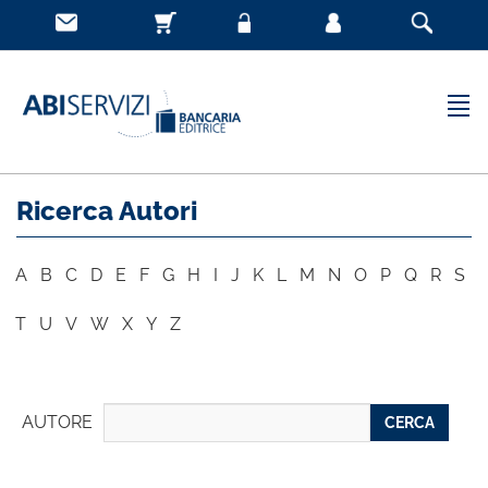
Ricerca Autori
A
B
C
D
E
F
G
H
I
J
K
L
M
N
O
P
Q
R
S
T
U
V
W
X
Y
Z
AUTORE
CERCA