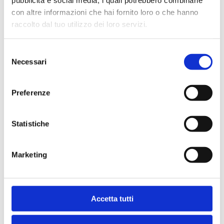
pubblicità e social media, i quali potrebbero combinarle
con altre informazioni che hai fornito loro o che hanno
Condividi
raccolto dal tuo utilizzo dei loro servizi.
Selezione
Necessari
del
Indice
consenso
Preferenze
Statistiche
Marketing
Ti potrebbe interessare anche
Bancaria
Accetta tutti