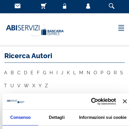
Ricerca Autori
A
B
C
D
E
F
G
H
I
J
K
L
M
N
O
P
Q
R
S
T
U
V
W
X
Y
Z
AUTORE
CERCA
Consenso
Dettagli
Informazioni sui cookie