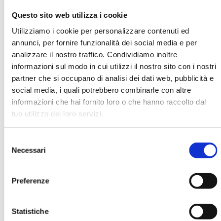
Questo sito web utilizza i cookie
Utilizziamo i cookie per personalizzare contenuti ed
Adrian C. Hill
annunci, per fornire funzionalità dei social media e per
analizzare il nostro traffico. Condividiamo inoltre
Organizzazione
informazioni sul modo in cui utilizzi il nostro sito con i nostri
Macquarie Bank
partner che si occupano di analisi dei dati web, pubblicità e
social media, i quali potrebbero combinarle con altre
informazioni che hai fornito loro o che hanno raccolto dal
Ha pubblicato con noi
tuo utilizzo dei loro servizi.
Selezione
Necessari
del
consenso
Preferenze
CREDITO ALLE FAMIGLIE 2007. ATTI
DEL CONVEGNO ABI DEL 29 E 30
OTTOBRE 2007
Statistiche