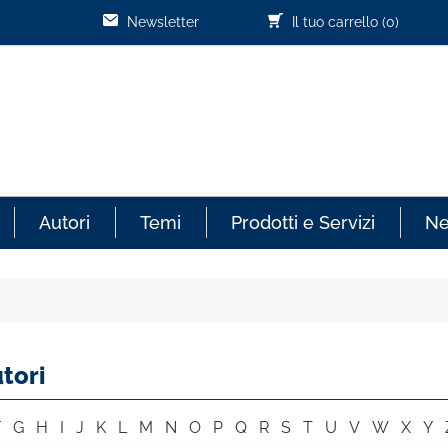
Newsletter
Il tuo carrello
(0)
Autori
Temi
Prodotti e Servizi
N
tori
F
G
H
I
J
K
L
M
N
O
P
Q
R
S
T
U
V
W
X
Y