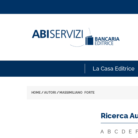
La Casa Editrice
HOME
/
AUTORI
/
MASSIMILIANO FORTE
Ricerca Au
A
B
C
D
E