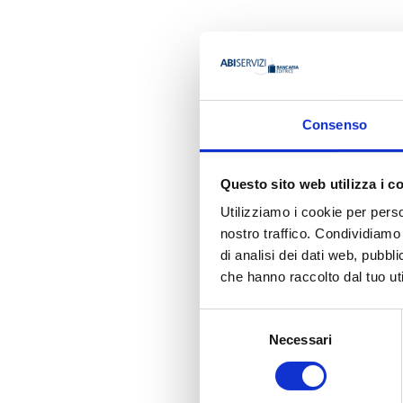
AUTORE
Consenso
Massimili
Questo sito web utilizza i c
Utilizziamo i cookie per perso
nostro traffico. Condividiamo 
di analisi dei dati web, pubbl
Ha pubbli
che hanno raccolto dal tuo uti
Selezione
Necessari
del
consenso
IL RISCHIO