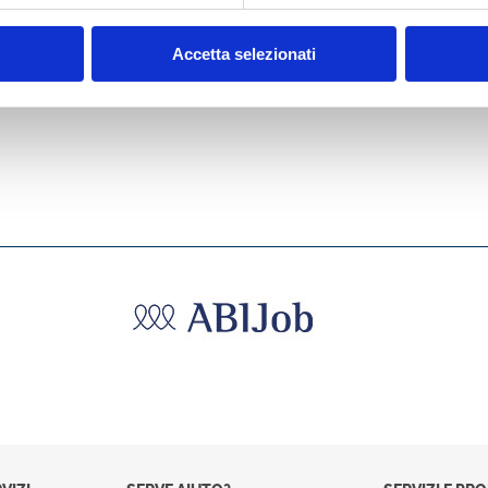
E
SECONDO PILASTRO
E
DI BASILEA 2
Accetta selezionati
MOSTRA