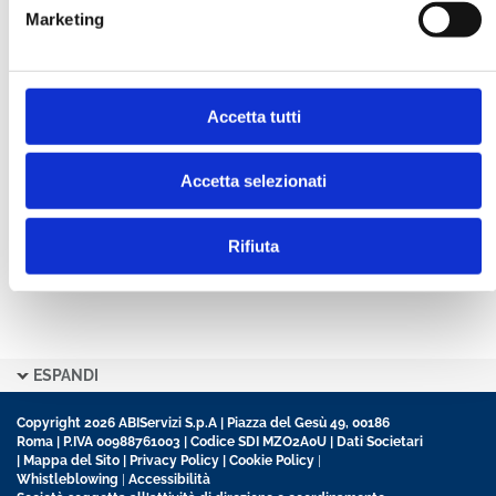
Marketing
CONFERMA PASSWORD *
Accetta tutti
Ho letto e accetto l’informativa sulla
Privacy Policy
Ho preso visione delle
Condizioni Generali
di
contratto disciplinanti il sito
Accetta selezionati
Rifiuta
ESPANDI
Copyright 2026 ABIServizi S.p.A | Piazza del Gesù 49, 00186
Roma | P.IVA 00988761003 | Codice SDI MZO2A0U |
Dati Societari
|
Mappa del Sito
|
Privacy Policy
|
Cookie Policy
|
Whistleblowing
|
Accessibilità