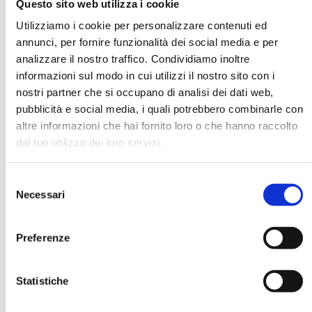
Questo sito web utilizza i cookie
Utilizziamo i cookie per personalizzare contenuti ed
annunci, per fornire funzionalità dei social media e per
DATA DI NASCITA *
analizzare il nostro traffico. Condividiamo inoltre
informazioni sul modo in cui utilizzi il nostro sito con i
nostri partner che si occupano di analisi dei dati web,
pubblicità e social media, i quali potrebbero combinarle con
altre informazioni che hai fornito loro o che hanno raccolto
dal tuo utilizzo dei loro servizi.
E-MAIL *
Selezione
AZIENDA
Necessari
del
consenso
Preferenze
FUNZIONE AZIENDALE
Statistiche
PASSWORD *