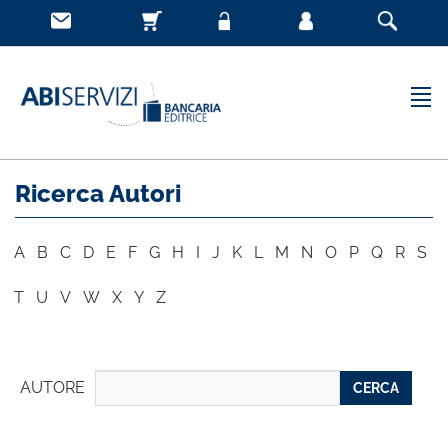
Ricerca Autori
A
B
C
D
E
F
G
H
I
J
K
L
M
N
O
P
Q
R
S
T
U
V
W
X
Y
Z
AUTORE
CERCA