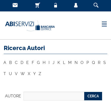
Ricerca Autori
A
B
C
D
E
F
G
H
I
J
K
L
M
N
O
P
Q
R
S
T
U
V
W
X
Y
Z
AUTORE
CERCA