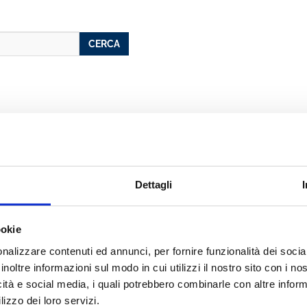
CERCA
 Pastore
Dettagli
cato con noi
ookie
nalizzare contenuti ed annunci, per fornire funzionalità dei socia
inoltre informazioni sul modo in cui utilizzi il nostro sito con i n
icità e social media, i quali potrebbero combinarle con altre inform
lizzo dei loro servizi.
2006
BANCARIA N. 10/2005
LA GESTIONE DEL