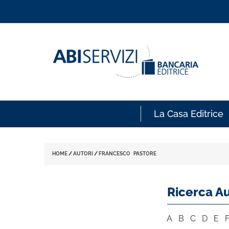
La Casa Editrice
HOME
/
AUTORI
/
FRANCESCO PASTORE
Ricerca Au
A
B
C
D
E