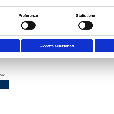
PORTAFOGLIO
MOSTRA
CREDITI 2003. ATTI
DEL CONVEGNO ABI
Preferenze
Statistiche
DEL 10 E 11 GIUGNO
2003
MOSTRA
Accetta selezionati
001