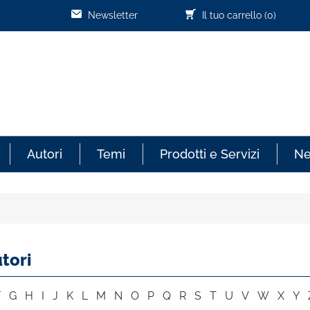
Newsletter
Il tuo carrello
(0)
Autori
Temi
Prodotti e Servizi
N
tori
F
G
H
I
J
K
L
M
N
O
P
Q
R
S
T
U
V
W
X
Y