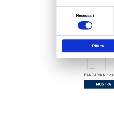
MOSTRA
Selezione
Necessari
del
consenso
Rifiuta
BANCARIA N. 1/2
MOSTRA