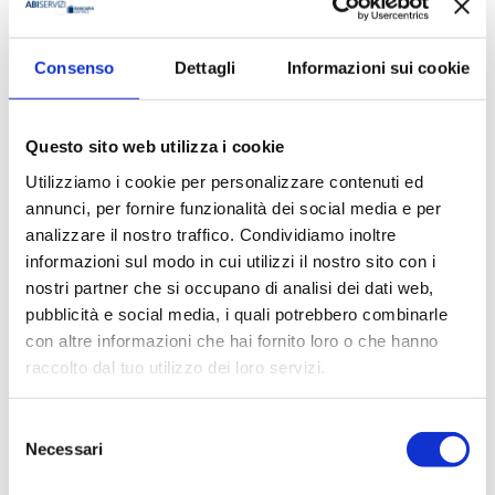
Consenso
Dettagli
Informazioni sui cookie
Mensile dell'Associazione Bancaria Italiana
Editore
Questo sito web utilizza i cookie
Bancaria Editrice
Utilizziamo i cookie per personalizzare contenuti ed
Anno
annunci, per fornire funzionalità dei social media e per
analizzare il nostro traffico. Condividiamo inoltre
2005
informazioni sul modo in cui utilizzi il nostro sito con i
Pagine
nostri partner che si occupano di analisi dei dati web,
112
pubblicità e social media, i quali potrebbero combinarle
con altre informazioni che hai fornito loro o che hanno
Disponibilità
raccolto dal tuo utilizzo dei loro servizi.
Disponibile
Selezione
Prezzo
€ 15,00
Necessari
del
IVA assolta dall'editore
consenso