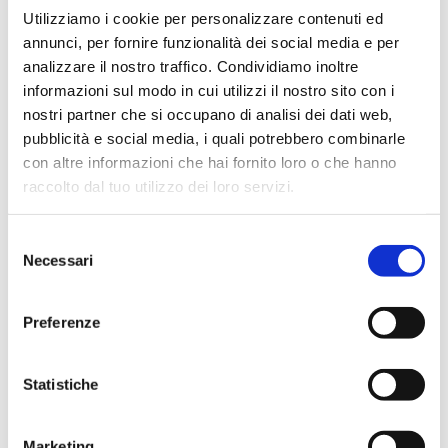
Utilizziamo i cookie per personalizzare contenuti ed
Editore
annunci, per fornire funzionalità dei social media e per
Bancaria Editrice
analizzare il nostro traffico. Condividiamo inoltre
informazioni sul modo in cui utilizzi il nostro sito con i
Anno
nostri partner che si occupano di analisi dei dati web,
2022
pubblicità e social media, i quali potrebbero combinarle
con altre informazioni che hai fornito loro o che hanno
raccolto dal tuo utilizzo dei loro servizi.
Condividi
Selezione
Necessari
del
consenso
Presentazione
Preferenze
Statistiche
MK
è la rivista che analizza il
rapporto banca-cliente
,
approfondendo le tematiche legate al
marketing e alla
comunicazione
. Grazie al contributo di autorevoli accademici
Marketing
ed esperti del mondo creditizio e finanziario
MK
propone un