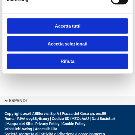
continuo dibattito sui temi del retail banking, analizza le
strategie di innovazione delle banche italiane ed estere, ospita i
risultati delle importanti ricerche ABI e pubblica i contenuti più
significativi del Convegno
Dimensione Cliente
di cui è media
Accetta tutti
partner.
Accetta selezionati
Rifiuta
ESPANDI
Copyright 2026 ABIServizi S.p.A | Piazza del Gesù 49, 00186
Roma | P.IVA 00988761003 | Codice SDI MZO2A0U |
Dati Societari
|
Mappa del Sito
|
Privacy Policy
|
Cookie Policy
|
Whistleblowing
|
Accessibilità
Società soggetta all'attività di direzione e coordinamento