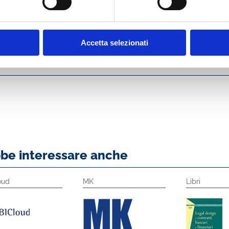
o?
inato sia alle banche che si trovano nelle fasi decisionali di lancio e 
iderano ottimizzare l’efficacia delle loro iniziative di social business.
Accetta selezionati
bbe interessare anche
oud
MK
Libri