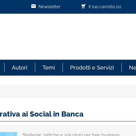
Newsletter
Il tuo carrello
(0)
Autori
Temi
Prodotti e Servizi
N
ativa ai Social in Banca
Strategie, tattiche e soluzioni per fare business