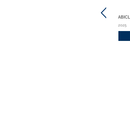
LEGAL DESIGN E
BANCARIA ONLINE
ABIC
CONTRATTI BANCARI E
ABBONAMENTO 2026
2025
FINANZIARI
2026
2026
Acquista
a cura di
Andrea Conso,
Roberto Ferretti
Acquista