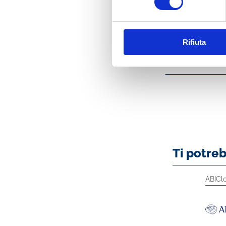
A chi ci rivolgiam
Questo libro è dest
presenti ma che des
Rifiuta
Indice
Ti potre
Libri
Bancaria
ABICl