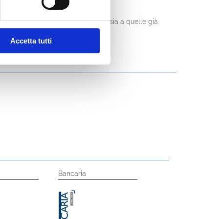
apertura di uno o più canali social, sia a quelle già
Accetta tutti
Bancaria
ABICloud