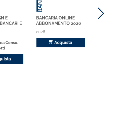
GN E
BANCARIA ONLINE
ABICLOUD
BANCARI E
ABBONAMENTO 2026
2025
2026
Scopri
Acquista
ea Conso,
tti
uista