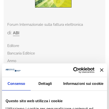
Forum Internazionale sulla fattura elettronica
di:
ABI
Editore
Bancaria Editrice
Anno
2009
Pagine
190
Consenso
Dettagli
Informazioni sui cookie
ISBN
978-88-449-0422-7
Questo sito web utilizza i cookie
Disponibilità
Utilizziamo i cookie per personalizzare contenuti ed