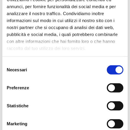
Disponibile
annunci, per fornire funzionalità dei social media e per
analizzare il nostro traffico. Condividiamo inoltre
informazioni sul modo in cui utilizzi il nostro sito con i
Prezzo di copertina
€ 40,00
nostri partner che si occupano di analisi dei dati web,
Prezzo Internet Sconto 5%
€ 38,00
pubblicità e social media, i quali potrebbero combinarle
IVA assolta dall'editore
con altre informazioni che hai fornito loro o che hanno
raccolto dal tuo utilizzo dei loro servizi.
Acquista
Selezione
Necessari
del
Condividi
consenso
Preferenze
Indice
Statistiche
Marketing