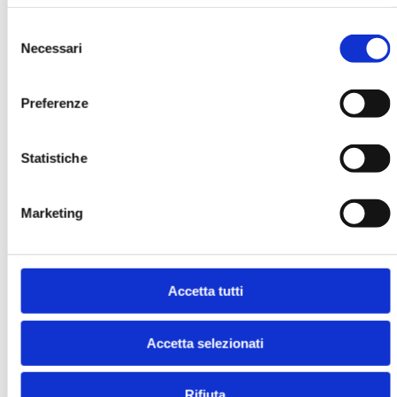
- SWIFT DEL 25 E 26 GIUGNO 2007
Selezione
MOSTRA
Necessari
del
consenso
Preferenze
Statistiche
Marketing
BANCA & IMPRESA & PA - ATTI DELLA
X CONVENTION ABI DEL 6 E 7
NOVEMBRE 2006
MOSTRA
Accetta tutti
Accetta selezionati
Rifiuta