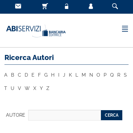
Ricerca Autori
A
B
C
D
E
F
G
H
I
J
K
L
M
N
O
P
Q
R
S
T
U
V
W
X
Y
Z
AUTORE
CERCA