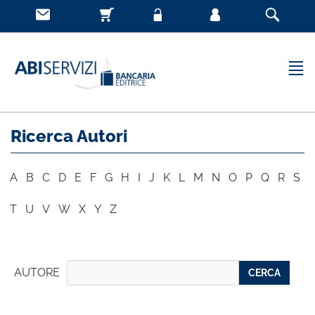
Ricerca Autori
A
B
C
D
E
F
G
H
I
J
K
L
M
N
O
P
Q
R
S
T
U
V
W
X
Y
Z
AUTORE
CERCA