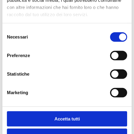
pubblicità e social media, i quali potrebbero combinarle
con altre informazioni che hai fornito loro o che hanno
Condividi
raccolto dal tuo utilizzo dei loro servizi.
Selezione
Necessari
del
Indice
consenso
Preferenze
Statistiche
Marketing
Ti potrebbe interessare anche
Bancaria
Accetta tutti