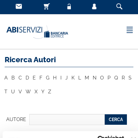
Ricerca Autori
A
B
C
D
E
F
G
H
I
J
K
L
M
N
O
P
Q
R
S
T
U
V
W
X
Y
Z
AUTORE
CERCA