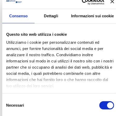
Consenso
Dettagli
Informazioni sui cookie
Riccardo Manzotti
Organizzazione
Questo sito web utilizza i cookie
Iulm
Utilizziamo i cookie per personalizzare contenuti ed
annunci, per fornire funzionalità dei social media e per
analizzare il nostro traffico. Condividiamo inoltre
Ha pubblicato con noi
informazioni sul modo in cui utilizzi il nostro sito con i nostri
partner che si occupano di analisi dei dati web, pubblicità e
social media, i quali potrebbero combinarle con altre
informazioni che hai fornito loro o che hanno raccolto dal
tuo utilizzo dei loro servizi.
Selezione
BANCARIA N. 11-2024
Necessari
del
MOSTRA
consenso