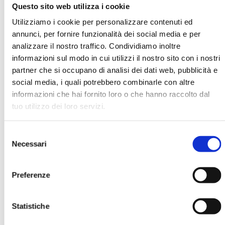
Questo sito web utilizza i cookie
Utilizziamo i cookie per personalizzare contenuti ed
Dmitry Koutznetzov
annunci, per fornire funzionalità dei social media e per
analizzare il nostro traffico. Condividiamo inoltre
informazioni sul modo in cui utilizzi il nostro sito con i nostri
Organizzazione
Unicredito
partner che si occupano di analisi dei dati web, pubblicità e
social media, i quali potrebbero combinarle con altre
informazioni che hai fornito loro o che hanno raccolto dal
tuo utilizzo dei loro servizi.
Ha pubblicato con noi
Selezione
Necessari
del
consenso
Preferenze
BANCARIA N. 10/2005
Statistiche
MOSTRA