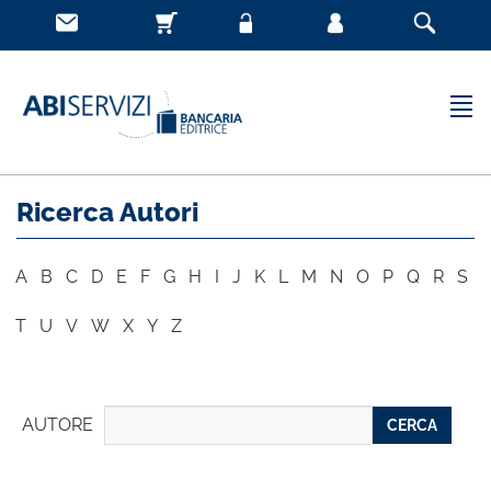
Ricerca Autori
A
B
C
D
E
F
G
H
I
J
K
L
M
N
O
P
Q
R
S
T
U
V
W
X
Y
Z
AUTORE
CERCA