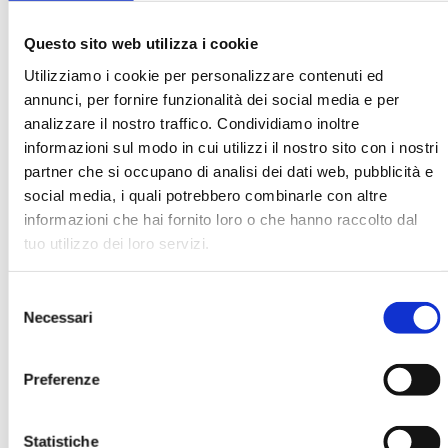
Questo sito web utilizza i cookie
Utilizziamo i cookie per personalizzare contenuti ed
annunci, per fornire funzionalità dei social media e per
analizzare il nostro traffico. Condividiamo inoltre
informazioni sul modo in cui utilizzi il nostro sito con i nostri
partner che si occupano di analisi dei dati web, pubblicità e
BANCARIA N. 7-8/2025
social media, i quali potrebbero combinarle con altre
MOSTRA
informazioni che hai fornito loro o che hanno raccolto dal
tuo utilizzo dei loro servizi.
Selezione
Necessari
del
consenso
Preferenze
BANCARIA N. 12-2024
Statistiche
MOSTRA