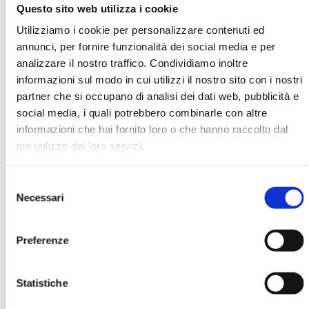
Questo sito web utilizza i cookie
Utilizziamo i cookie per personalizzare contenuti ed
Monica Stefani
annunci, per fornire funzionalità dei social media e per
analizzare il nostro traffico. Condividiamo inoltre
informazioni sul modo in cui utilizzi il nostro sito con i nostri
Organizzazione
Accenture
partner che si occupano di analisi dei dati web, pubblicità e
social media, i quali potrebbero combinarle con altre
informazioni che hai fornito loro o che hanno raccolto dal
tuo utilizzo dei loro servizi.
Ha pubblicato con noi
Selezione
Necessari
del
consenso
Preferenze
BANCARIA N. 11/2022
Statistiche
MOSTRA