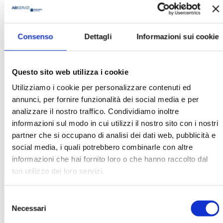
Raffaele Loffredo
Consenso
Dettagli
Informazioni sui cookie
Questo sito web utilizza i cookie
Ha pubblicato con noi
Utilizziamo i cookie per personalizzare contenuti ed
annunci, per fornire funzionalità dei social media e per
analizzare il nostro traffico. Condividiamo inoltre
informazioni sul modo in cui utilizzi il nostro sito con i nostri
partner che si occupano di analisi dei dati web, pubblicità e
social media, i quali potrebbero combinarle con altre
informazioni che hai fornito loro o che hanno raccolto dal
LA GESTIONE DEI RISCHI FINANZIARI
tuo utilizzo dei loro servizi.
E CLIMATICI. L’ESPERIENZA IN UNA
BANCA CENTRALE EBOOK
Selezione
MOSTRA
Necessari
del
consenso