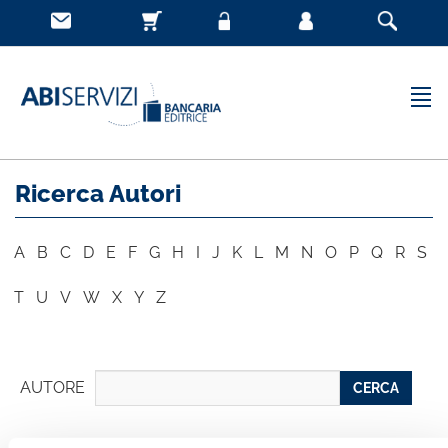
Ricerca Autori
A
B
C
D
E
F
G
H
I
J
K
L
M
N
O
P
Q
R
S
T
U
V
W
X
Y
Z
AUTORE
CERCA