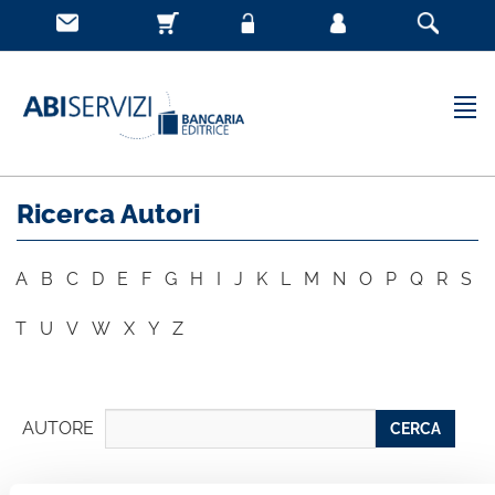
Ricerca Autori
A
B
C
D
E
F
G
H
I
J
K
L
M
N
O
P
Q
R
S
T
U
V
W
X
Y
Z
AUTORE
CERCA