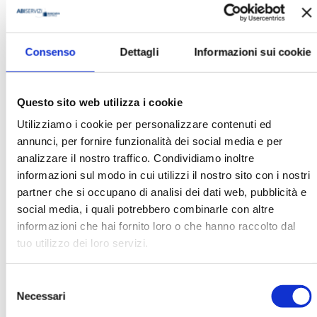
Danilo Liberati
Consenso
Dettagli
Informazioni sui cookie
Questo sito web utilizza i cookie
Ha pubblicato con noi
Utilizziamo i cookie per personalizzare contenuti ed
annunci, per fornire funzionalità dei social media e per
analizzare il nostro traffico. Condividiamo inoltre
informazioni sul modo in cui utilizzi il nostro sito con i nostri
partner che si occupano di analisi dei dati web, pubblicità e
social media, i quali potrebbero combinarle con altre
informazioni che hai fornito loro o che hanno raccolto dal
LA GESTIONE DEI RISCHI FINANZIARI
tuo utilizzo dei loro servizi.
E CLIMATICI. L’ESPERIENZA IN UNA
BANCA CENTRALE EBOOK
Selezione
MOSTRA
Necessari
del
consenso