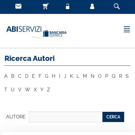
Ricerca Autori
A
B
C
D
E
F
G
H
I
J
K
L
M
N
O
P
Q
R
S
T
U
V
W
X
Y
Z
AUTORE
CERCA