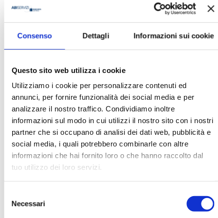
Franco Panfili
Consenso
Dettagli
Informazioni sui cookie
Questo sito web utilizza i cookie
Ha pubblicato con noi
Utilizziamo i cookie per personalizzare contenuti ed
annunci, per fornire funzionalità dei social media e per
analizzare il nostro traffico. Condividiamo inoltre
informazioni sul modo in cui utilizzi il nostro sito con i nostri
partner che si occupano di analisi dei dati web, pubblicità e
social media, i quali potrebbero combinarle con altre
informazioni che hai fornito loro o che hanno raccolto dal
LA GESTIONE DEI RISCHI FINANZIARI
tuo utilizzo dei loro servizi.
E CLIMATICI. L’ESPERIENZA IN UNA
BANCA CENTRALE EBOOK
Selezione
MOSTRA
Necessari
del
consenso