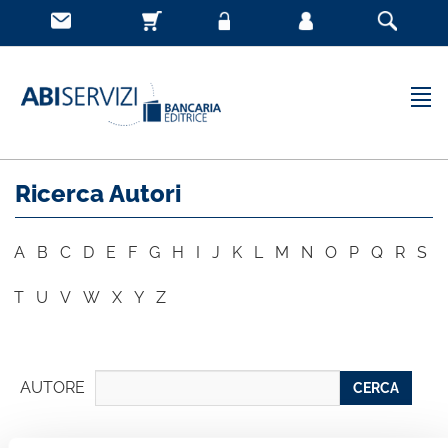
Ricerca Autori
A
B
C
D
E
F
G
H
I
J
K
L
M
N
O
P
Q
R
S
T
U
V
W
X
Y
Z
AUTORE
CERCA