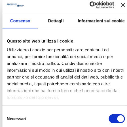
Enrico Bernardini
Consenso
Dettagli
Informazioni sui cookie
Questo sito web utilizza i cookie
Ha pubblicato con noi
Utilizziamo i cookie per personalizzare contenuti ed
annunci, per fornire funzionalità dei social media e per
analizzare il nostro traffico. Condividiamo inoltre
informazioni sul modo in cui utilizzi il nostro sito con i nostri
partner che si occupano di analisi dei dati web, pubblicità e
social media, i quali potrebbero combinarle con altre
informazioni che hai fornito loro o che hanno raccolto dal
LA GESTIONE DEI RISCHI FINANZIARI
tuo utilizzo dei loro servizi.
E CLIMATICI. L’ESPERIENZA IN UNA
BANCA CENTRALE EBOOK
Selezione
MOSTRA
Necessari
del
consenso