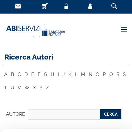
Ricerca Autori
A
B
C
D
E
F
G
H
I
J
K
L
M
N
O
P
Q
R
S
T
U
V
W
X
Y
Z
AUTORE
CERCA