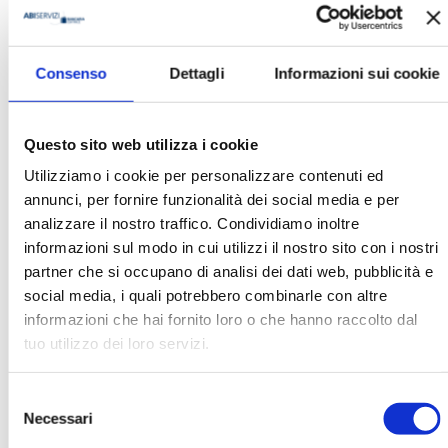
Gaetano Marseglia
Consenso
Dettagli
Informazioni sui cookie
Questo sito web utilizza i cookie
Ha pubblicato con noi
Utilizziamo i cookie per personalizzare contenuti ed
annunci, per fornire funzionalità dei social media e per
analizzare il nostro traffico. Condividiamo inoltre
informazioni sul modo in cui utilizzi il nostro sito con i nostri
partner che si occupano di analisi dei dati web, pubblicità e
social media, i quali potrebbero combinarle con altre
informazioni che hai fornito loro o che hanno raccolto dal
LA GESTIONE DEI RISCHI FINANZIARI
tuo utilizzo dei loro servizi.
E CLIMATICI. L’ESPERIENZA IN UNA
BANCA CENTRALE EBOOK
Selezione
MOSTRA
Necessari
del
consenso