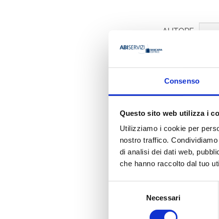
AUTORE
Consenso
Luigi Russ
Questo sito web utilizza i c
Utilizziamo i cookie per perso
Ha pubbli
nostro traffico. Condividiamo 
di analisi dei dati web, pubbl
che hanno raccolto dal tuo uti
Selezione
Necessari
del
consenso
LA GESTIONE DEI