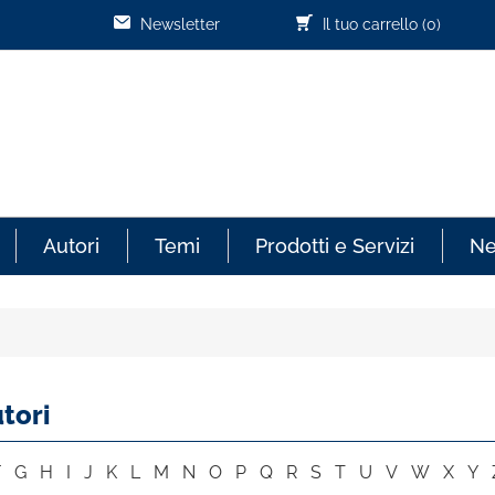
Newsletter
Il tuo carrello
(0)
Autori
Temi
Prodotti e Servizi
N
tori
F
G
H
I
J
K
L
M
N
O
P
Q
R
S
T
U
V
W
X
Y