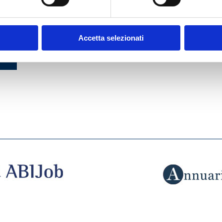
I E
RISCHI FINANZIARI E
CLIMATICI.
 UNA
L’ESPERIENZA IN UNA
E
BANCA CENTRALE
Accetta selezionati
MOSTRA