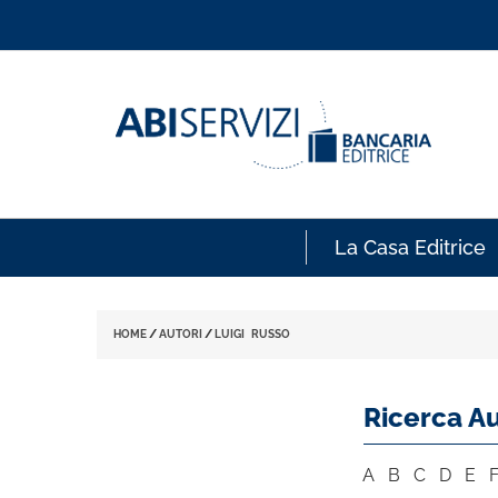
La Casa Editrice
HOME
/
AUTORI
/
LUIGI RUSSO
Ricerca Au
A
B
C
D
E