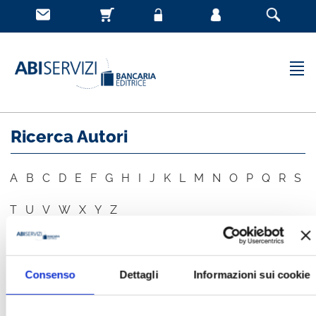
Ricerca Autori
A
B
C
D
E
F
G
H
I
J
K
L
M
N
O
P
Q
R
S
T
U
V
W
X
Y
Z
AUTORE
CERCA
Consenso
Dettagli
Informazioni sui cookie