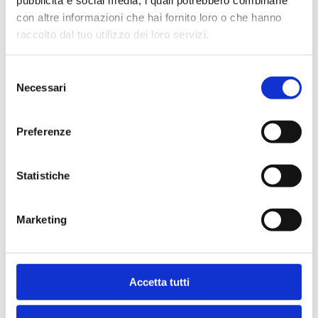
pubblicità e social media, i quali potrebbero combinarle
con altre informazioni che hai fornito loro o che hanno
Condividi
raccolto dal tuo utilizzo dei loro servizi.
Selezione
Necessari
del
Indice
consenso
Preferenze
Statistiche
Marketing
Ti potrebbe interessare anche
Bancaria
Accetta tutti